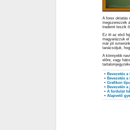
A forex oktatás 
megszerezzék az
traderré teszik 
Ez itt az első f
magyarázzuk el 
már jól ismerün
tanácsoljuk, hog
A könnyebb navig
előre, vagy hátr
tartalomjegyzék
Bevezetés a
Bevezetés a 
Grafikon típ
Bevezetés a 
A fordulat h
Alapvető gye