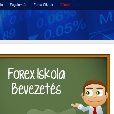
ia
Fogalomtár
Forex Cikkek
Fórum