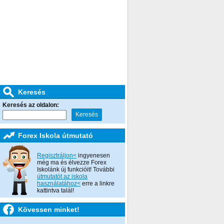
Keresés
Keresés az oldalon:
Forex Iskola útmutató
Regisztráljon<
ingyenesen
még ma és élvezze Forex
Iskolánk új funkcióit! További
útmutatót az iskola
használatához<
erre a linkre
kattintva talál!
Kövessen minket!