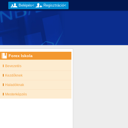
Belépés<
Regisztráció<
Forex Iskola
Bevezetés
Kezdőknek
Haladóknak
Mesterképzés