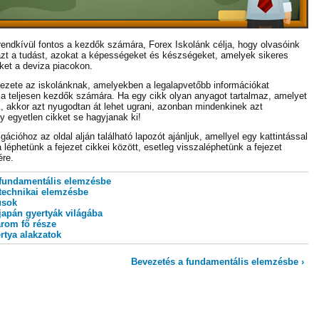
rendkívül fontos a kezdők számára, Forex Iskolánk célja, hogy olvasóink
t a tudást, azokat a képességeket és készségeket, amelyek sikeres
őket a deviza piacokon.
ejezete az iskolánknak, amelyekben a legalapvetőbb információkat
a teljesen kezdők számára. Ha egy cikk olyan anyagot tartalmaz, amelyet
k, akkor azt nyugodtan át lehet ugrani, azonban mindenkinek azt
y egyetlen cikket se hagyjanak ki!
ációhoz az oldal alján található lapozót ajánljuk, amellyel egy kattintással
a léphetünk a fejezet cikkei között, esetleg visszaléphetünk a fejezet
ére.
 fundamentális elemzésbe
technikai elemzésbe
usok
japán gyertyák világába
árom fő része
rtya alakzatok
Bevezetés a fundamentális elemzésbe ›