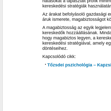
hatásokat a tapasztalt profik minim
kereskedési stratégiák használatán
Az árakat befolyásoló gazdasági e
áruk ismerete, magabiztosságot k
A magabiztosság az egyik legjelent
kereskedők hozzáállásának. Minda
hogy magabiztos legyen, a keresk
kereskedési stratégiával, amely e
döntéseihez.
Kapcsolódó cikk:
Tőzsdei pszichológia – Kapzsi