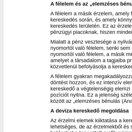
A félelem és az „elemzéses bén
A félelem a másik érzelem, amely 
kereskedés során, és amely könny
kereskedés területén. Ez az érzel
pénzügyi piacoknak, hiszen mindenk
Mialatt a pénz vesztesége a nyilvá
nyomortól való félelem, senki sem 
nyomortól való félelem, a másik m
amelyet a társadalom a tagjaiba p
közvetlenül befolyásolja a kereske
A félelem gyakran megakadályozz
döntést hozzon, és ez intenzív el
kereskedő a végtelenségig elemzi a
pozíciót nyitna. Ez a jelenség szé
között az „elemzéses bénulás (Anal
A deviza kereskedő megoldása
Az érzelmi elemek kiiktatása a k
lehetséges, de az érzelmekből és 