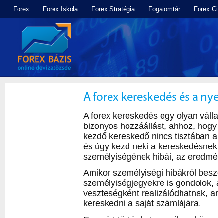
Forex
Forex Iskola
Forex Stratégia
Fogalomtár
Forex C
A forex kereskedés és a ny
A forex kereskedés egy olyan váll
bizonyos hozzáállást, ahhoz, hog
kezdő kereskedő nincs tisztában a
és úgy kezd neki a kereskedésnek
személyiségének hibái, az eredmé
Amikor személyiségi hibákról beszél
személyiségjegyekre is gondolok,
veszteségként realizálódhatnak, am
kereskedni a saját számlájára.