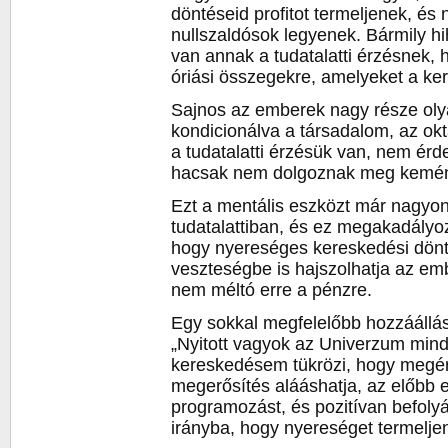
döntéseid profitot termeljenek, és
nullszaldósok legyenek. Bármily h
van annak a tudatalatti érzésnek,
óriási összegekre, amelyeket a ke
Sajnos az emberek nagy része olya
kondicionálva a társadalom, az okta
a tudatalatti érzésük van, nem ér
hacsak nem dolgoznak meg kemén
Ezt a mentális eszközt már nagyon f
tudatalattiban, és ez megakadályo
hogy nyereséges kereskedési dönt
veszteségbe is hajszolhatja az emb
nem méltó erre a pénzre.
Egy sokkal megfelelőbb hozzáállá
„Nyitott vagyok az Univerzum mind
kereskedésem tükrözi, hogy megér
megerősítés alááshatja, az előbb e
programozást, és pozitívan befoly
irányba, hogy nyereséget termeljen