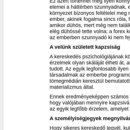
Ez azért történhet meg ilyen könn
elemei a háttérben szunnyadnak, 
környezet bizonyos feltételei meg 
ember, akinek fogalma sincs róla,
amikor dühös, mert még nem találk
elég dühössé tette volna; a forex 
az emberben szunnyadó ki nem fej
A velünk született kapzsiság
A kereskedés pszichológiájának k
érzelmek olyan skáláját élheti át
tudott. Az egyik legfontosabb ilye
társadalmak az emberbe programo
tömegmédián keresztül bemutatott 
materializmus által.
Ennek eredményeképpen számos em
hogy valójában mennyire kapzsivá 
az egyik legfőbb érzelem, amelyet
A személyiségjegyek megnyilván
Hogy sikeres kereskedő legyél, ku