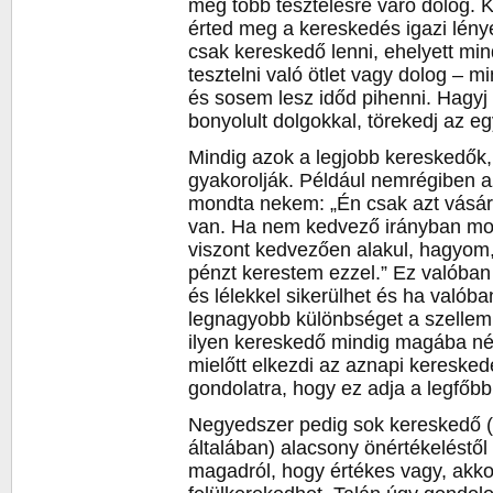
még több tesztelésre váró dolog
érted meg a kereskedés igazi lén
csak kereskedő lenni, ehelyett mi
tesztelni való ötlet vagy dolog – 
és sosem lesz időd pihenni. Hagyj
bonyolult dolgokkal, törekedj az e
Mindig azok a legjobb kereskedők,
gyakorolják. Például nemrégiben a
mondta nekem: „Én csak azt vásár
van. Ha nem kedvező irányban mozd
viszont kedvezően alakul, hagyom
pénzt kerestem ezzel.” Ez valóban e
és lélekkel sikerülhet és ha valóba
legnagyobb különbséget a szellem, a
ilyen kereskedő mindig magába n
mielőtt elkezdi az aznapi keresked
gondolatra, hogy ez adja a legfőb
Negyedszer pedig sok kereskedő (
általában) alacsony önértékeléstő
magadról, hogy értékes vagy, akk