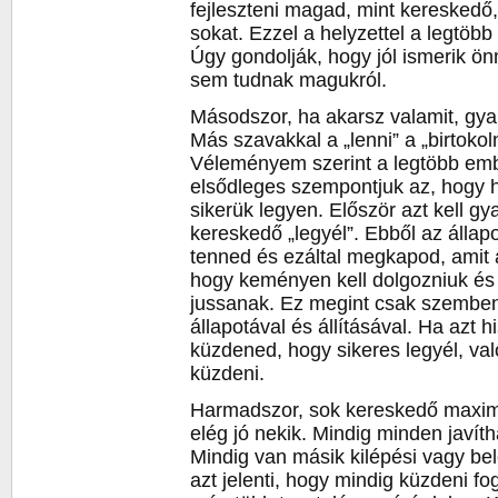
fejleszteni magad, mint kereskedő
sokat. Ezzel a helyzettel a legtöb
Úgy gondolják, hogy jól ismerik ö
sem tudnak magukról.
Másodszor, ha akarsz valamit, gyak
Más szavakkal a „lenni” a „birtokolni
Véleményem szerint a legtöbb embe
elsődleges szempontjuk az, hogy 
sikerük legyen. Először azt kell g
kereskedő „legyél”. Ebből az állap
tenned és ezáltal megkapod, amit a
hogy keményen kell dolgozniuk és
jussanak. Ez megint csak szemben 
állapotával és állításával. Ha azt h
küzdened, hogy sikeres legyél, val
küzdeni.
Harmadszor, sok kereskedő maxim
elég jó nekik. Mindig minden javí
Mindig van másik kilépési vagy bel
azt jelenti, hogy mindig küzdeni fog