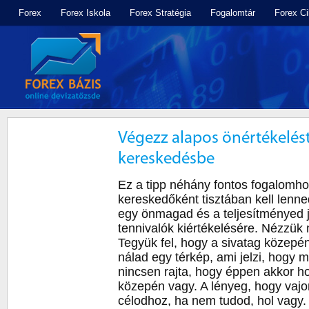
Forex
Forex Iskola
Forex Stratégia
Fogalomtár
Forex C
Végezz alapos önértékelést
kereskedésbe
Ez a tipp néhány fontos fogalomho
kereskedőként tisztában kell lenne
egy önmagad és a teljesítményed 
tennivalók kiértékelésére. Nézzük
Tegyük fel, hogy a sivatag közepé
nálad egy térkép, ami jelzi, hogy
nincsen rajta, hogy éppen akkor ho
közepén vagy. A lényeg, hogy vajo
célodhoz, ha nem tudod, hol vagy