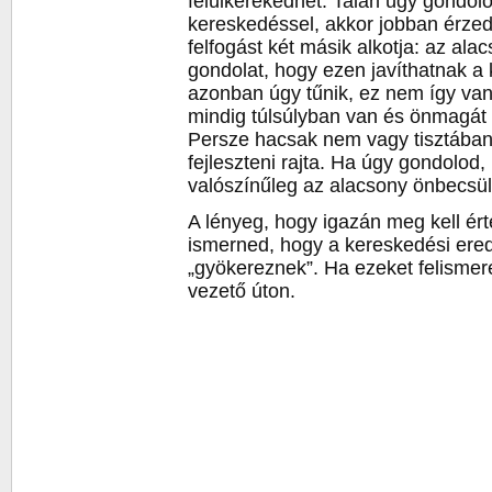
felülkerekedhet. Talán úgy gondol
kereskedéssel, akkor jobban érze
felfogást két másik alkotja: az al
gondolat, hogy ezen javíthatnak a
azonban úgy tűnik, ez nem így va
mindig túlsúlyban van és önmagát i
Persze hacsak nem vagy tisztában 
fejleszteni rajta. Ha úgy gondolod
valószínűleg az alacsony önbecsü
A lényeg, hogy igazán meg kell ér
ismerned, hogy a kereskedési er
„gyökereznek”. Ha ezeket felismered
vezető úton.