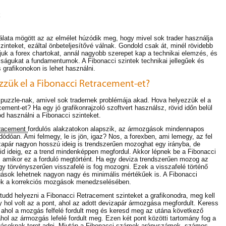
k
álata mögött az az elmélet húzódik meg, hogy mivel sok trader használja
inteket, ezáltal önbeteljesítővé válnak. Gondold csak át, minél rövidebb
juk a forex chartokat, annál nagyobb szerepet kap a technikai elemzés, és
osságukat a fundamentumok. A Fibonacci szintek technikai jellegűek és
 grafikonokon is lehet használni.
zzük el a Fibonacci Retracement-et?
 puzzle-nak, amivel sok tradernek problémája akad. Hova helyezzük el a
ement-et? Ha egy jó grafikonrajzoló szoftvert használsz, rövid időn belül
d használni a Fibonacci szinteket.
tracement
fordulós alakzatokon alapszik, az ármozgások mindennapos
ódóan. Ami felmegy, le is jön, igaz? Nos, a forexben, ami lemegy, az fel
izapár nagyon hosszú ideig is trendszerűen mozoghat egy irányba, de
vid ideig, ez a trend mindenképpen megfordul. Akkor lépnek be a Fibonacci
, amikor ez a forduló megtörtént. Ha egy deviza trendszerűen mozog az
gy törvényszerűen visszafelé is fog mozogni. Ezek a visszafelé történő
ások lehetnek nagyon nagy és minimális mértékűek is. A Fibonacci
nek a korrekciós mozgások menedzselésében.
tudd helyezni a Fibonacci Retracement szinteket a grafikonodra, meg kell
y hol volt az a pont, ahol az adott devizapár ármozgása megfordult. Keress
 ahol a mozgás felfelé fordult meg és keresd meg az utána következő
hol az ármozgás lefelé fordult meg. Ezen két pont közötti tartomány fog a
gásoknak teret adni. Miután a Fibonacci számok arányszámok, számos