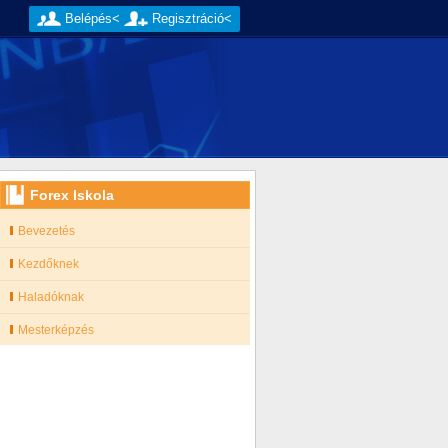
Belépés<
Regisztráció<
Forex Iskola
Bevezetés
Kezdőknek
Haladóknak
Mesterképzés