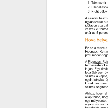
Támaszok
Ellenálláso
Profit célok
A szintek haszn
ugyanazokat a sz
időtávon vizsgál
vesztik el font
akár az 5 perces
Hova helye
Ez az a része a
Fibonacci Retrac
profi módon fogo
A
Fibonacci Re
természetéből ad
is jön. Egy dev
legalább egy rö
szintek a képbe
egyik irányba, ú
korrekciós mozg
szintek segíte
Ahhoz, hogy fel 
állapítanod, hog
egy mélypontot,
olyan csúcsot, a
korrekciós moz