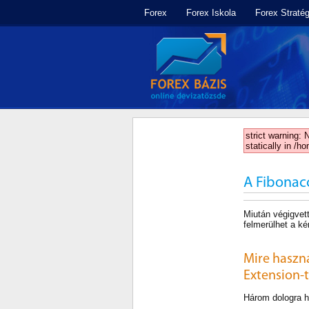
Forex
Forex Iskola
Forex Stratég
strict warning: 
statically in /h
A Fibonac
Miután végigvet
felmerülhet a k
Mire haszná
Extension-t
Három dologra ha