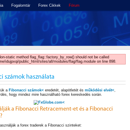
ia
Fogalomtár
Forex Cikkek
Fórum
Non-static method flag_flag::factory_by_row() should not be called
ome/idujpxqi/public_html/sites/all/modules/flag/flag.module on line 898.
ci számok használata
tük a
Fibonacci számok<
eredetét, alapötletét és
működési elvét<
,
érdés, hogy mindez mire használható forex kereskedés során.
<
lják a Fibonacci Retracement-et és a Fibonacci
?
sználják a forex traderek a Fibonacci szinteket: