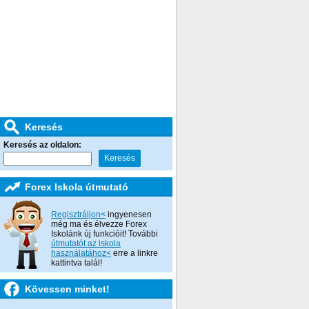
Keresés
Keresés az oldalon:
Forex Iskola útmutató
Regisztráljon<
ingyenesen
még ma és élvezze Forex
Iskolánk új funkcióit! További
útmutatót az iskola
használatához<
erre a linkre
kattintva talál!
Kövessen minket!