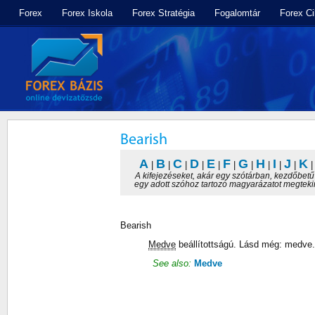
Forex
Forex Iskola
Forex Stratégia
Fogalomtár
Forex C
Bearish
A
B
C
D
E
F
G
H
I
J
K
|
|
|
|
|
|
|
|
|
|
A kifejezéseket, akár egy szótárban, kezdőbet
egy adott szóhoz tartozó magyarázatot megtekin
Bearish
Medve
beállítottságú. Lásd még: medve.
See also:
Medve