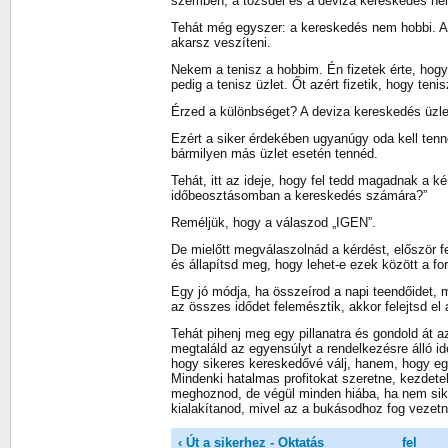
szemben, a tőzsdei és a deviza kereskedés ne
Tehát még egyszer: a kereskedés nem hobbi. 
akarsz veszíteni.
Nekem a tenisz a hobbim. Én fizetek érte, hog
pedig a tenisz üzlet. Őt azért fizetik, hogy teni
Érzed a különbséget? A deviza kereskedés üzle
Ezért a siker érdekében ugyanúgy oda kell ten
bármilyen más üzlet esetén tennéd.
Tehát, itt az ideje, hogy fel tedd magadnak a k
időbeosztásomban a kereskedés számára?”
Reméljük, hogy a válaszod „IGEN”.
De mielőtt megválaszolnád a kérdést, először fel 
és állapítsd meg, hogy lehet-e ezek között a f
Egy jó módja, ha összeírod a napi teendőidet, 
az összes idődet felemésztik, akkor felejtsd el
Tehát pihenj meg egy pillanatra és gondold át a
megtaláld az egyensúlyt a rendelkezésre álló i
hogy sikeres kereskedővé válj, hanem, hogy egy t
Mindenki hatalmas profitokat szeretne, kezdete
meghoznod, de végül minden hiába, ha nem sike
kialakítanod, mivel az a bukásodhoz fog vezetn
‹ Út a sikerhez - Oktatás
fel