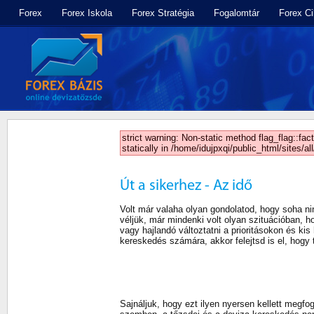
Forex
Forex Iskola
Forex Stratégia
Fogalomtár
Forex C
strict warning: Non-static method flag_flag::fac
statically in /home/idujpxqi/public_html/sites/a
Út a sikerhez - Az idő
Volt már valaha olyan gondolatod, hogy soha ni
véljük, már mindenki volt olyan szituációban, 
vagy hajlandó változtatni a prioritásokon és ki
kereskedés számára, akkor felejtsd is el, hogy t
Sajnáljuk, hogy ezt ilyen nyersen kellett megf