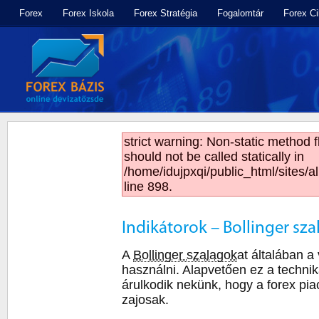
Forex
Forex Iskola
Forex Stratégia
Fogalomtár
Forex C
strict warning: Non-static method 
should not be called statically in
/home/idujpxqi/public_html/sites/a
line 898.
Indikátorok – Bollinger sz
A
Bollinger szalagok
at általában a
használni. Alapvetően ez a technik
árulkodik nekünk, hogy a forex pi
zajosak.