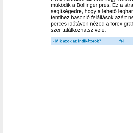
működik a Bollinger prés. Ez a str
segítségedre, hogy a lehető legha
fentihez hasonló felállások azért
perces időtávon nézed a forex graf
szer találkozhatsz vele.
‹ Mik azok az indikátorok?
fel