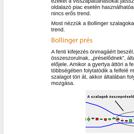
ezeket a visszapattanásokat játss
oldalazó piac esetén használhatóa
nincs erős trend.
Most nézzük a Bollinger szalagoka
trend.
Bollinger prés
A fenti kifejezés önmagáért beszél
összeszorulnak, „préselődnek”, ált
előjele. Amikor a gyertya áttöri a f
többségében folytatódik a felfelé 
szalagot töri át, akkor általában fo
mozgása.