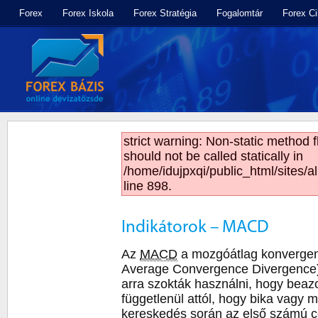
Forex
Forex Iskola
Forex Stratégia
Fogalomtár
Forex C
strict warning: Non-static method 
should not be called statically in
/home/idujpxqi/public_html/sites/a
line 898.
Indikátorok – MACD
Az
MACD
a mozgóátlag konvergen
Average Convergence Divergence) r
arra szokták használni, hogy beazo
függetlenül attól, hogy bika vagy 
kereskedés során az első számú cé