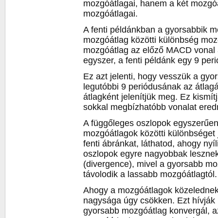
mozgóátlagai, hanem a két mozgóá
mozgóátlagai.
A fenti példánkban a gyorsabbik m
mozgóátlag közötti különbség moz
mozgóátlag az előző MACD vonal á
egyszer, a fenti példánk egy 9 pe
Ez azt jelenti, hogy vesszük a g
legutóbbi 9 periódusának az átlag
átlagként jelenítjük meg. Ez kismít
sokkal megbízhatóbb vonalat ere
A függőleges oszlopok egyszerűen
mozgóátlagok közötti különbséget
fenti ábránkat, láthatod, ahogy nyí
oszlopok egyre nagyobbak lesznek.
(divergence), mivel a gyorsabb mo
távolodik a lassabb mozgóátlagtól.
Ahogy a mozgóátlagok közelednek
nagysága úgy csökken. Ezt hívják
gyorsabb mozgóátlag konvergál, a