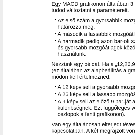
Egy MACD grafikonon általában 3 
tudod változtatni a paramétereit.
Az első szám a gyorsabbik moz
határozza meg.
A második a lassabbik mozgóátla
A harmadik pedig azon bar-ok sz
és gyorsabb mozgóátlagok közöt
használunk.
Nézzünk egy példát. Ha a „12,26,
(ez általában az alapbeállítás a gr
módon kell értelmezned:
A 12 képviseli a gyorsabb mozgó
A 26 képviseli a lassabb mozgóát
A 9 képviseli az előző 9 bar-ját 
különbségnek. Ezt függőleges vo
oszlopok a fenti grafikonon).
Van egy általánosan elterjedt té
kapcsolatban. A két megrajzolt vo